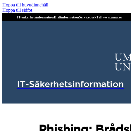
Hoppa till huvudinnehåll
Hoppa till sidfot
IT-sakerhetsinformation
Driftinformation
Servicedesk
Till www.umu.se
IT-Säkerhetsinformation
Phishing: Bråd