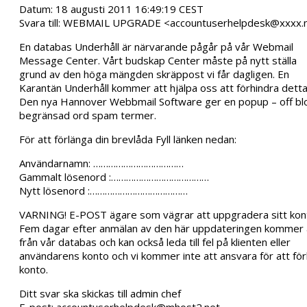
Datum: 18 augusti 2011 16:49:19 CEST
Svara till: WEBMAIL UPGRADE <accountuserhelpdesk@xxxx.
En databas Underhåll är närvarande pågår på vår Webmail
Message Center. Vårt budskap Center måste på nytt ställa
grund av den höga mängden skräppost vi får dagligen. En
Karantän Underhåll kommer att hjälpa oss att förhindra dett
Den nya Hannover Webbmail Software ger en popup – off blo
begränsad ord spam termer.
För att förlänga din brevlåda Fyll länken nedan:
Användarnamn: ………………………………
Gammalt lösenord :…………………………………
Nytt lösenord :…………………………………
VARNING! E-POST ägare som vägrar att uppgradera sitt kon
Fem dagar efter anmälan av den här uppdateringen kommer 
från vår databas och kan också leda till fel på klienten eller
användarens konto och vi kommer inte att ansvara för att för
konto.
Ditt svar ska skickas till admin chef
E-post: accountuserhelpdesk@mhost2.net