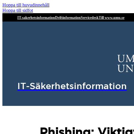
Hoppa till huvudinnehåll
Hoppa till sidfot
IT-sakerhetsinformation
Driftinformation
Servicedesk
Till www.umu.se
IT-Säkerhetsinformation
Phishing: Vikti