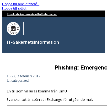
Hoppa till huvudinnehåll
Hoppa till sidfot
IT-sakerhetsinformation
Driftinformation
IT-Säkerhetsinformation
Phishing: Emergenc
13:22, 3 februari 2012
Uncategorized
En till som vill luras komma från UmU.
Svarskontot är spärrat i Exchange för utgående mail.