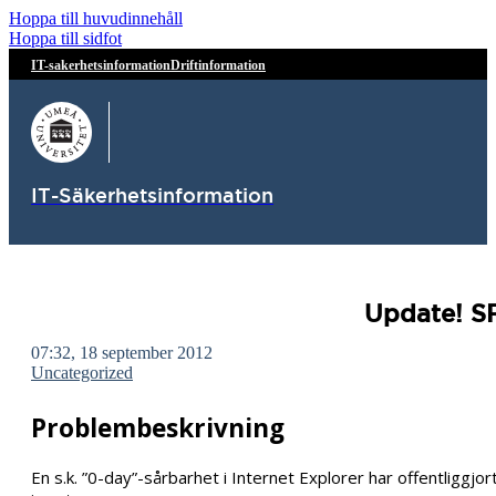
Hoppa till huvudinnehåll
Hoppa till sidfot
IT-sakerhetsinformation
Driftinformation
IT-Säkerhetsinformation
Update! SR
07:32, 18 september 2012
Uncategorized
Problembeskrivning
En s.k. ”0-day”-sårbarhet i Internet Explorer har offentliggj