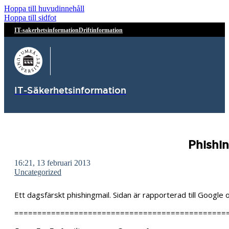
Hoppa till huvudinnehåll
Hoppa till sidfot
IT-sakerhetsinformation
Driftinformation
IT-Säkerhetsinformation
Phishin
16:21, 13 februari 2013
Uncategorized
Ett dagsfärskt phishingmail. Sidan är rapporterad till Google
==============================================