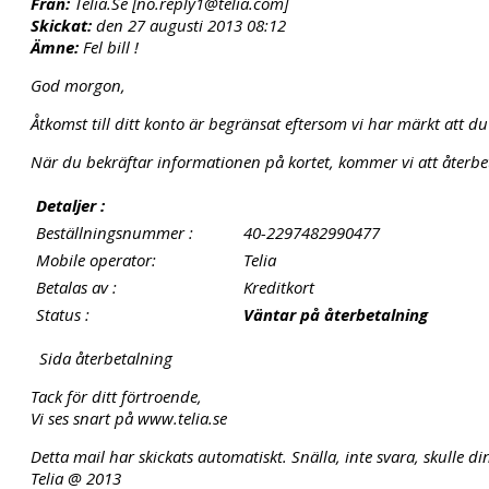
Från:
Telia.Se [no.reply1@telia.com]
Skickat:
den 27 augusti 2013 08:12
Ämne:
Fel bill !
God morgon,
Åtkomst till ditt konto är begränsat eftersom vi har märkt att d
När du bekräftar informationen på kortet, kommer vi att återbeta
Detaljer :
Beställningsnummer :
40-2297482990477
Mobile operator:
Telia
Betalas av :
Kreditkort
Status :
Väntar på återbetalning
Sida återbetalning
Tack för ditt förtroende,
Vi ses snart på www.telia.se
Detta mail har skickats automatiskt. Snälla, inte svara, skulle din
Telia @ 2013