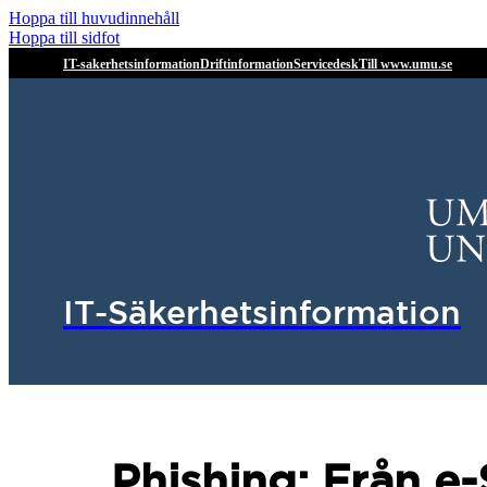
Hoppa till huvudinnehåll
Hoppa till sidfot
IT-sakerhetsinformation
Driftinformation
Servicedesk
Till www.umu.se
IT-Säkerhetsinformation
Phishing: Från 