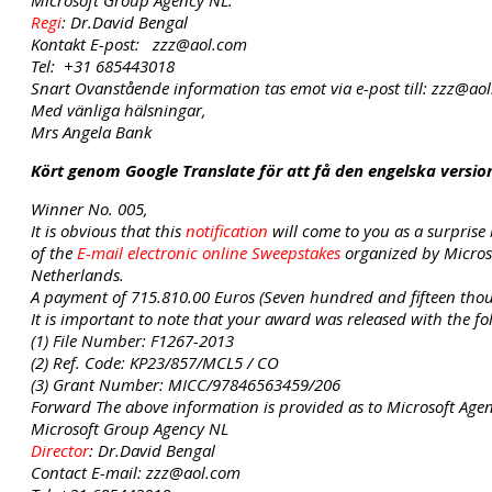
Regi
: Dr.David Bengal
Kontakt E-post: zzz@aol.com
Tel: +31 685443018
Snart Ovanstående information tas emot via e-post till: zzz@aol
Med vänliga hälsningar,
Mrs Angela Bank
Kört genom Google Translate för att få den engelska versio
Winner No. 005,
It is obvious that this
notification
will come to you as a surprise b
of the
E-mail electronic online Sweepstakes
organized by Microso
Netherlands.
A payment of 715.810.00 Euros (Seven hundred and fifteen thou
It is important to note that your award was released with the fol
(1) File Number: F1267-2013
(2) Ref. Code: KP23/857/MCL5 / CO
(3) Grant Number: MICC/97846563459/206
Forward The above information is provided as to Microsoft Age
Microsoft Group Agency NL
Director
: Dr.David Bengal
Contact E-mail: zzz@aol.com