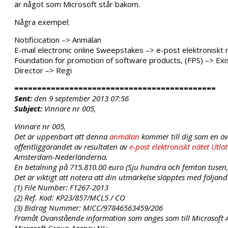
är något som Microsoft står bakom.
Några exempel:
Notificication –> Anmälan
E-mail electronic online Sweepstakes –> e-post elektroniskt 
Foundation for promotion of software products, (FPS) –> Exist
Director –> Regi
============================================
Sent:
den 9 september 2013 07:56
Subject:
Vinnare nr 005,
Vinnare nr 005,
Det är uppenbart att denna
anmälan
kommer till dig som en öve
offentliggörandet av resultaten av
e-post elektroniskt nätet Utlo
Amsterdam-Nederländerna.
En betalning på 715.810.00 euro (Sju hundra och femton tusen, 
Det är viktigt att notera att din utmärkelse släpptes med följand
(1) File Number: F1267-2013
(2) Ref. Kod: KP23/857/MCL5 / CO
(3) Bidrag Nummer: MICC/97846563459/206
Framåt Ovanstående information som anges som till Microsoft 
Microsoft Group Agency NL: