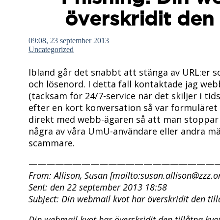
överskridit den 
09:08, 23 september 2013
Uncategorized
Ibland går det snabbt att stänga av URL:er
och lösenord. I detta fall kontaktade jag web
(tacksam för 24/7-service när det skiljer i tid
efter en kort konversation så var formuläret 
direkt med webb-ägaren så att man stoppar U
några av våra UmU-användare eller andra män
scammare.
—————————————————————
From: Allison, Susan [mailto:susan.allison@zzz.o
Sent: den 22 september 2013 18:58
Subject: Din webmail kvot har överskridit den til
Din webmail kvot har överskridit den tillåtna kvo