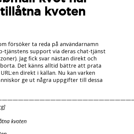
tillåtna kvoten
 som försöker ta reda på användarnamn
b-tjänstens support via deras chat-tjänst
szoner). Jag fick svar nästan direkt och
borta. Det känns alltid bättre att prata
RL:en direkt i källan. Nu kan varken
niskor ge ut några uppgifter till dessa
—————————————————————————
rg]
låtna kvoten
ten.