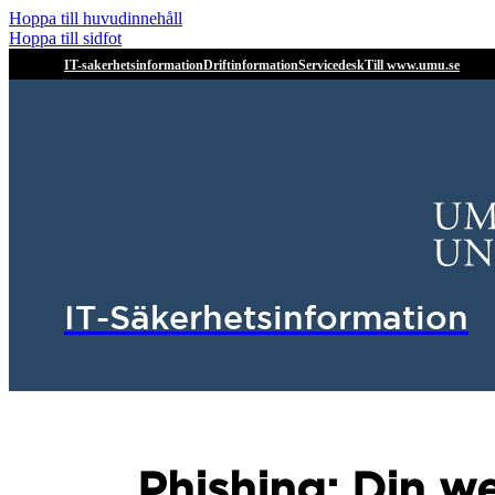
Hoppa till huvudinnehåll
Hoppa till sidfot
IT-sakerhetsinformation
Driftinformation
Servicedesk
Till www.umu.se
IT-Säkerhetsinformation
Phishing: Din w