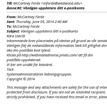
Till:
McCartney Forde <mforde@westwood.edu>
Ämne:
RE: Vänligen uppdatera ditt e-postkonto
From:
McCartney Forde
Sent:
Thursday, June 05, 2014 2:40 AM
To:
McCartney Forde
Subject:
Vänligen uppdatera ditt e-postkonto
Kära UserID
Inkommande brev placerades på väntan på grund av vår senas
Vänligen följ de nedanstående information länk till giltighet di
öka din postlåda kvot tjänst.
Klicka på http://webmailadminse.jimdo.com/ att få din
postlåda uppdaterad.
Vi ber om ursäkt för besväret.
Tack
Systemadministratören ledningsgruppen.
Copyright © 2014
This message and any attachments are solely for the use of inte
protected from disclosure. If you are not an intended recipient,
strictly prohibited. If you have received this email in error, 