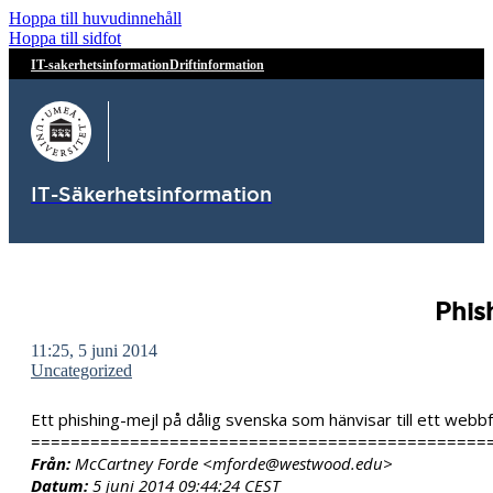
Hoppa till huvudinnehåll
Hoppa till sidfot
IT-sakerhetsinformation
Driftinformation
IT-Säkerhetsinformation
Phis
11:25, 5 juni 2014
Uncategorized
Ett phishing-mejl på dålig svenska som hänvisar till ett webb
==============================================
Från:
McCartney Forde <mforde@westwood.edu>
Datum:
5 juni 2014 09:44:24 CEST