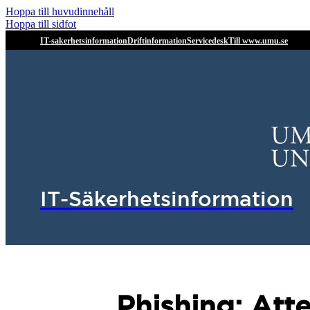
Hoppa till huvudinnehåll
Hoppa till sidfot
IT-sakerhetsinformation
Driftinformation
Servicedesk
Till www.umu.se
IT-Säkerhetsinformation
Phishing: Atte