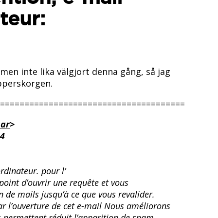
ateur:
 men inte lika välgjort denna gång, så jag
apperskorgen.
=======================================
.ar
>
14
rdinateur. pour l’
point d’ouvrir une requête et vous
on de mails jusqu’à ce que vous revalider.
par l’ouverture de cet e-mail Nous améliorons
s permettent réduit l’apparition de spam.