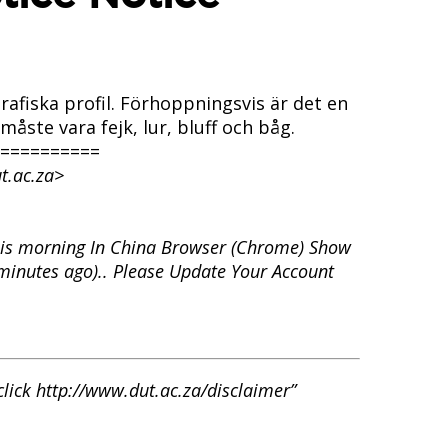
rafiska profil. Förhoppningsvis är det en
åste vara fejk, lur, bluff och båg.
==========
.ac.za>
his morning In China Browser (Chrome) Show
 minutes ago).. Please Update Your Account
 click http://www.dut.ac.za/disclaimer”