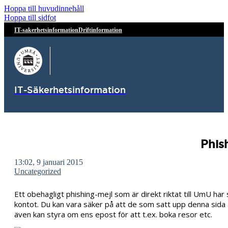
Hoppa till huvudinnehåll
Hoppa till sidfot
IT-sakerhetsinformation
Driftinformation
IT-Säkerhetsinformation
Phis
13:02, 9 januari 2015
Uncategorized
Ett obehagligt phishing-mejl som är direkt riktat till UmU ha
kontot. Du kan vara säker på att de som satt upp denna sida
även kan styra om ens epost för att t.ex. boka resor etc.