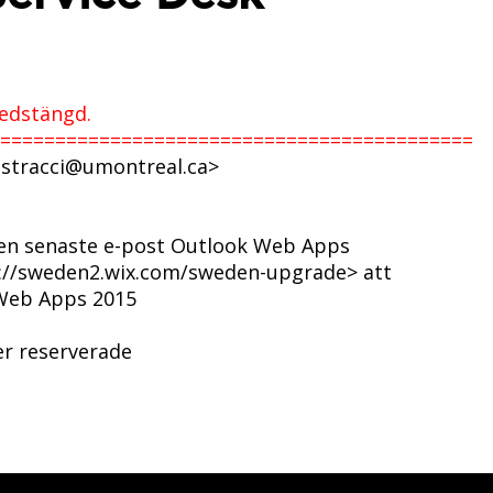
nedstängd.
===========================================
stracci@umontreal.ca>
 den senaste e-post Outlook Web Apps
tp://sweden2.wix.com/sweden-upgrade> att
 Web Apps 2015
er reserverade