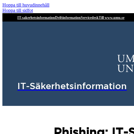
Hoppa till huvudinnehåll
Hoppa till sidfot
IT-sakerhetsinformation
Driftinformation
Servicedesk
Till www.umu.se
IT-Säkerhetsinformation
Phishing: IT-