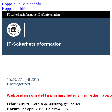
Hoppa till huvudinnehåll
Hoppa till sidfot
IT-sakerhetsinformation
Driftinformation
IT-Säkerhetsinformation
15:23, 27 april 2015
Uncategorized
Webbsidan som detta phishing leder till är redan rappor
Från:
”Allbutt, Gail” <Gail.Allbutt@gcu.ac.uk>
Datum:
27 april 2015 12:29:54 CEST