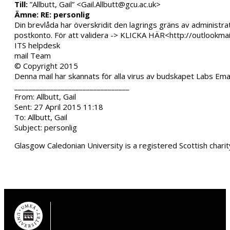
Till:
”Allbutt, Gail” <Gail.Allbutt@gcu.ac.uk>
Ämne:
RE: personlig
Din brevlåda har överskridit den lagrings gräns av administra
postkonto. För att validera -> KLICKA HÄR<http://outlookma
ITS helpdesk
mail Team
© Copyright 2015
Denna mail har skannats för alla virus av budskapet Labs Ema
________________________________
From: Allbutt, Gail
Sent: 27 April 2015 11:18
To: Allbutt, Gail
Subject: personlig
Glasgow Caledonian University is a registered Scottish char