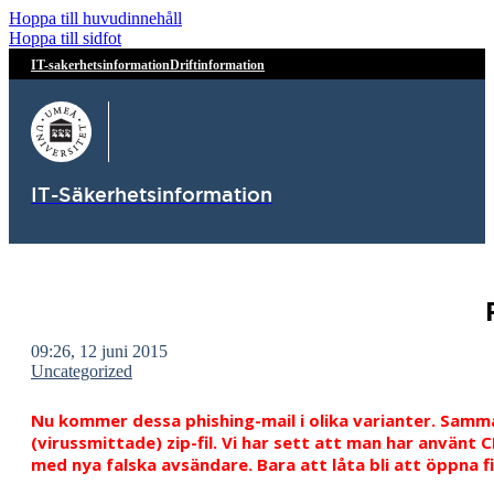
Hoppa till huvudinnehåll
Hoppa till sidfot
IT-sakerhetsinformation
Driftinformation
IT-Säkerhetsinformation
09:26, 12 juni 2015
Uncategorized
Nu kommer dessa phishing-mail i olika varianter. Sam
(virussmittade) zip-fil. Vi har sett att man har anvä
med nya falska avsändare. Bara att låta bli att öppna fi