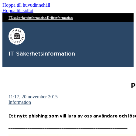
Hoppa till huvudinnehåll
Hoppa till sidfot
IT-sakerhetsinformation
Driftinformation
IT-Säkerhetsinformation
P
11:17, 20 november 2015
Information
Ett nytt phishing som vill lura av oss användare och 
________________________________________________________