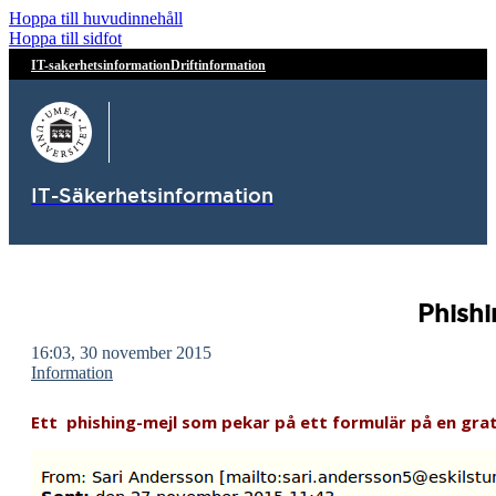
Hoppa till huvudinnehåll
Hoppa till sidfot
IT-sakerhetsinformation
Driftinformation
IT-Säkerhetsinformation
Phishi
16:03, 30 november 2015
Information
Ett phishing-mejl som pekar på ett formulär på en grati