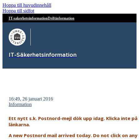
Hoppa till huvudinnehåll
Hoppa till sidfot
IT-sakerhetsinformation
Driftinformation
IT-Säkerhetsinformation
16:49, 26 januari 2016
Information
Ett nytt s.k. Postnord-mejl dök upp idag. Klicka inte på
länkarna.
A new Postnord mail arrived today. Do not click on any li