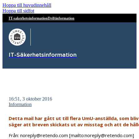
Hoppa till huvudinnehåll
Hoppa till sidfot
IT-sakerhetsinformation
Driftinformation
IT-Säkerhetsinformation
16:51, 3 oktober 2016
Information
Detta mail har gått ut till flera UmU-anställda, som bl
säger att breven skickats ut av misstag och att de håll
Från: noreply@retendo.com [mailto:noreply@retendo.com]