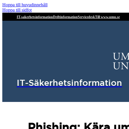
Hoppa till huvudinnehåll
Hoppa till sidfot
IT-sakerhetsinformation
Driftinformation
Servicedesk
Till www.umu.se
IT-Säkerhetsinformation
Phishing: Kära u