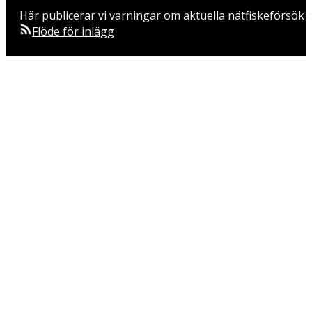
Här publicerar vi varningar om aktuella nätfiskeförsök o
Flöde för inlägg