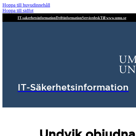
Hoppa till huvudinnehåll
Hoppa till sidfot
IT-sakerhetsinformation
Driftinformation
Servicedesk
Till www.umu.se
IT-Säkerhetsinformation
Undvik objudna