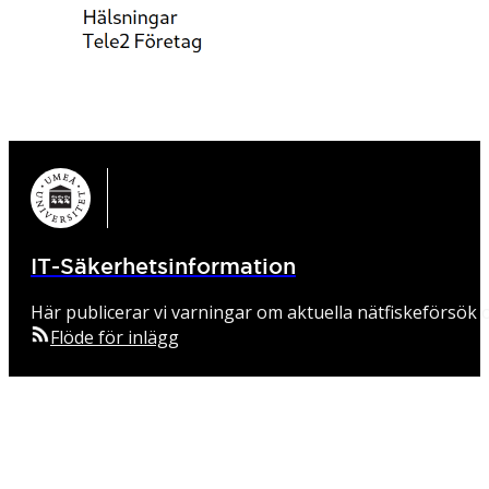
IT-Säkerhetsinformation
Här publicerar vi varningar om aktuella nätfiskeförsök o
Flöde för inlägg