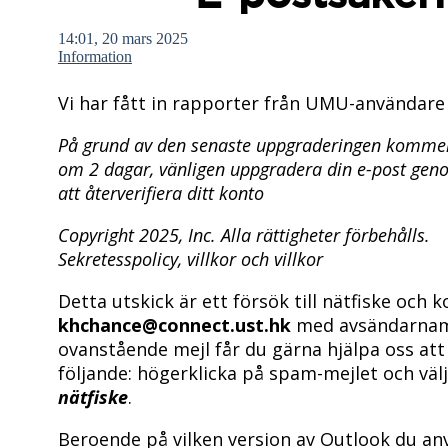
14:01, 20 mars 2025
Information
Vi har fått in rapporter från UMU-användare
På grund av den senaste uppgraderingen kommer d
om 2 dagar, vänligen uppgradera din e-post ge
att återverifiera ditt konto
Copyright 2025, Inc. Alla rättigheter förbehålls.
Sekretesspolicy, villkor och villkor
Detta utskick är ett försök till nätfiske oc
khchance@connect.ust.hk
med avsändarna
ovanstående mejl får du gärna hjälpa oss at
följande: högerklicka på spam-mejlet och vä
nätfiske
.
Beroende på vilken version av Outlook du an