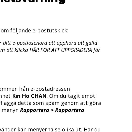
 om följande e-postutskick:
itt e-postlösenord att upphöra att gälla
nom att klicka HÄR FÖR ATT UPPGRADERA för
h kommer från e-postadressen
mnet
Kin Ho CHAN
. Om du tagit emot
t flagga detta som spam genom att göra
lj menyn
Rapportera > Rapportera
vänder kan menyerna se olika ut. Har du