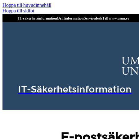
Hoppa till huvudinnehåll
Hoppa till sidfot
IT-sakerhetsinformation
Driftinformation
Servicedesk
Till www.umu.se
IT-Säkerhetsinformation
E-postsäker