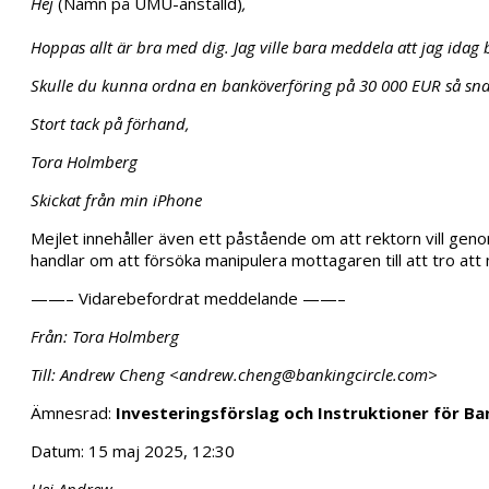
Hej
(Namn på UMU-anställd)
,
Hoppas allt är bra med dig. Jag ville bara meddela att jag ida
Skulle du kunna ordna en banköverföring på 30 000 EUR så snart 
Stort tack på förhand,
Tora Holmberg
Skickat från min iPhone
Mejlet innehåller även ett påstående om att rektorn vill geno
handlar om att försöka manipulera mottagaren till att tro at
——– Vidarebefordrat meddelande ——–
Från: Tora Holmberg
Till: Andrew Cheng <andrew.cheng@bankingcircle.com>
Ämnesrad:
Investeringsförslag och Instruktioner för B
Datum: 15 maj 2025, 12:30
Hej Andrew,