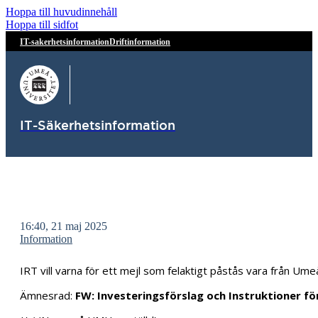
Hoppa till huvudinnehåll
Hoppa till sidfot
IT-sakerhetsinformation
Driftinformation
IT-Säkerhetsinformation
16:40, 21 maj 2025
Information
IRT vill varna för ett mejl som felaktigt påstås vara från Umeå
Ämnesrad:
FW: Investeringsförslag och Instruktioner f