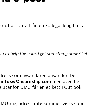
r ut att vara från en kollega. Idag har vi
you to help the board get something done? Let
tadress som avsändaren använder. De
n
infosw@nsureship.com
men även fler
 utanför UMU får en etikett i Outlook
 UMU-mejladress inte kommer visas som