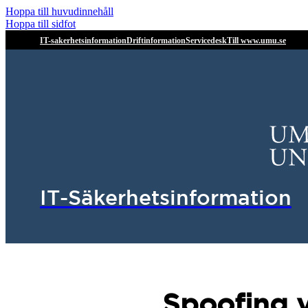
Hoppa till huvudinnehåll
Hoppa till sidfot
IT-sakerhetsinformation
Driftinformation
Servicedesk
Till www.umu.se
IT-Säkerhetsinformation
Spoofing v