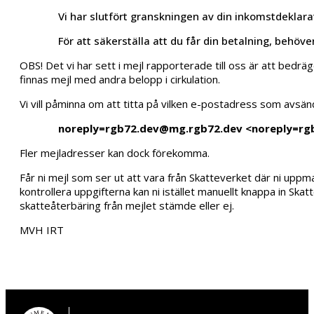
Vi har slutfört granskningen av din inkomstdeklara
För att säkerställa att du får din betalning, behöv
OBS! Det vi har sett i mejl rapporterade till oss är att bedr
finnas mejl med andra belopp i cirkulation.
Vi vill påminna om att titta på vilken e-postadress som avsä
noreply=rgb72.dev@mg.rgb72.dev <noreply=r
Fler mejladresser kan dock förekomma.
Får ni mejl som ser ut att vara från Skatteverket där ni uppmana
kontrollera uppgifterna kan ni istället manuellt knappa in S
skatteåterbäring från mejlet stämde eller ej.
MVH IRT