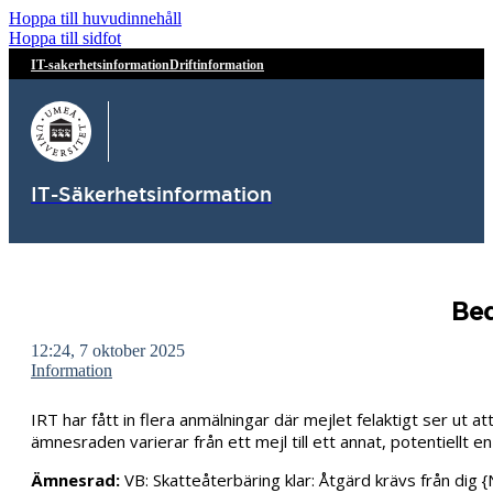
Hoppa till huvudinnehåll
Hoppa till sidfot
IT-sakerhetsinformation
Driftinformation
IT-Säkerhetsinformation
Bed
12:24, 7 oktober 2025
Information
IRT har fått in flera anmälningar där mejlet felaktigt ser ut at
ämnesraden varierar från ett mejl till ett annat, potentiellt en 
Ämnesrad:
VB: Skatteåterbäring klar: Åtgärd krävs från di