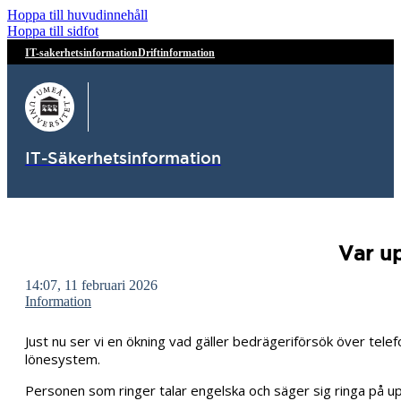
Hoppa till huvudinnehåll
Hoppa till sidfot
IT-sakerhetsinformation
Driftinformation
IT-Säkerhetsinformation
Var u
14:07, 11 februari 2026
Information
Just nu ser vi en ökning vad gäller bedrägeriförsök över telef
lönesystem.
Personen som ringer talar engelska och säger sig ringa på up