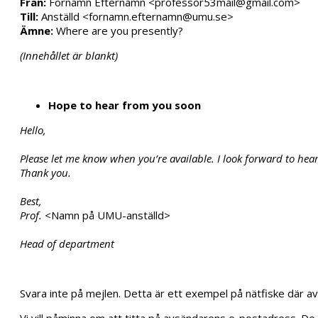
Från:
Förnamn Efternamn <professor53mail@gmail.com>
Till:
Anställd <fornamn.efternamn@umu.se>
Ämne:
Where are you presently?
(Innehållet är blankt)
Hope to hear from you soon
Hello,
Please let me know when you’re available. I look forward to hea
Thank you.
Best,
Prof.
<Namn på UMU-anställd>
Head of department
Svara inte på mejlen. Detta är ett exempel på nätfiske där av
Vi vill påminna om att titta på avsändarens e-postadress.